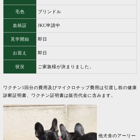
毛色
ブリンドル
血統証
JKC申請中
見学開始
即日
お迎え
即日
状況
ご家族様が決まりました。
ワクチン1回分の費用及びマイクロチップ費用は引渡し前の健康
診断証明書、ワクチン証明書は販売代金に含みます。
他犬舎のアーリー