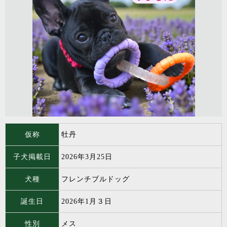
仮称
牡丹
子犬掲載日
2026年3月25日
犬種
フレンチブルドッグ
誕生日
2026年1月３日
性別
メス