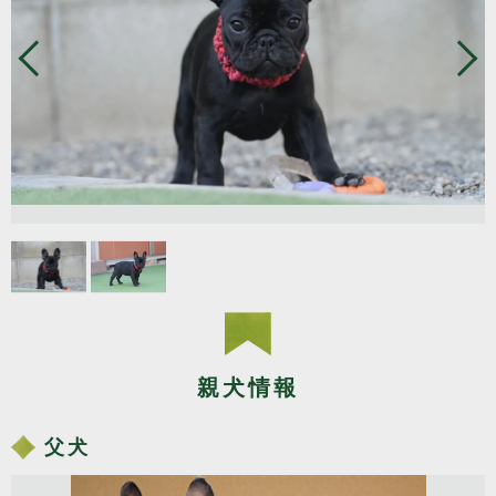
親犬情報
父犬