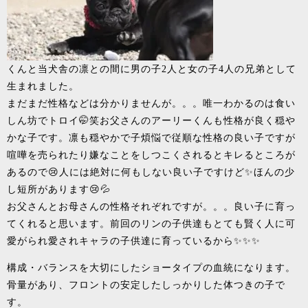
くんと当犬舎の凛との間に男の子2人と女の子4人の兄弟として
生まれました。
まだまだ性格などは分かりませんが。。。唯一わかるのは食い
しん坊でトロイ🤭笑お父さんのアーリーくんも性格が良く穏や
かな子です。凛も穏やかで子煩悩で従順な性格の良い子ですが
喧嘩を売られたり嫌なことをしつこくされるとキレるところが
あるので😢人には絶対に何もしない良い子ですけど✨ほんの少
し短所があります😢💦
お父さんとお母さんの性格それぞれですが。。。良い子に育っ
てくれると思います。前回のリンの子供達もとても賢く人に可
愛がられ愛されキャラの子供達に育っているから✨✨✨
構成・バランスを大切にしたショータイプの血統になります。
骨量があり、フロントの安定したしっかりした体つきの子で
す。