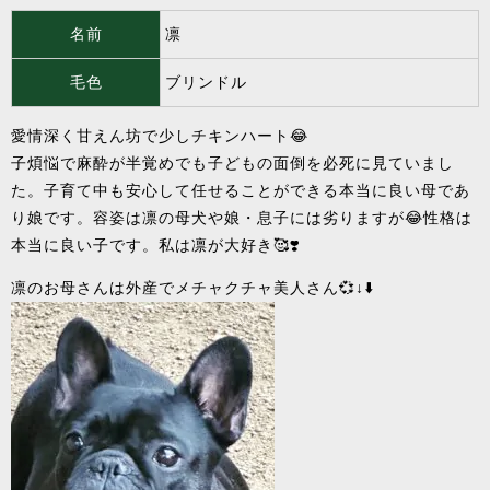
名前
凛
毛色
ブリンドル
愛情深く甘えん坊で少しチキンハート😂
子煩悩で麻酔が半覚めでも子どもの面倒を必死に見ていまし
た。子育て中も安心して任せることができる本当に良い母であ
り娘です。容姿は凛の母犬や娘・息子には劣りますが😂性格は
本当に良い子です。私は凛が大好き🥰❣️
凛のお母さんは外産でメチャクチャ美人さん💞↓⬇️