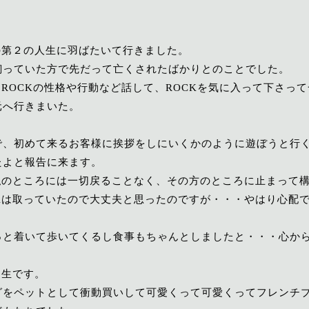
の第２の人生に羽ばたいて行きました。
飼っていた方で先だって亡くされたばかりとのことでした。
、ROCKの性格や行動など話して、ROCKを気に入って下さっ
元へ行きまいた。
で、初めて来るお客様に挨拶をしにいくかのように遊ぼうと行
たよと報告に来ます。
私のところには一切戻ることなく、その方のところに止まって
Kは取っていたので大丈夫と思ったのですが・・・やはり心配
っと着いて歩いてくるし食事もちゃんとしましたと・・・心か
期生です。
グをペットとして衝動買いして可愛くって可愛くってフレンチ