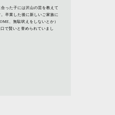
に合った子には沢山の芸を教えて
す。卒業した後に新しいご家族に
OME、無駄吠えをしないとか）
利口で賢いと誉められていまし