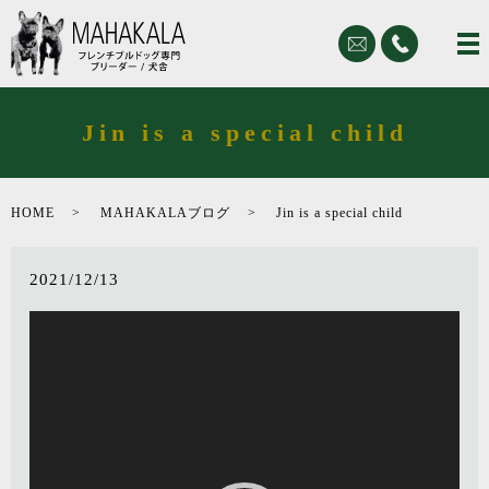
Jin is a special child
HOME
MAHAKALAブログ
Jin is a special child
2021/12/13
動
画
プ
レ
ー
ヤ