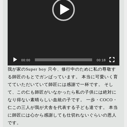
ー
00:00
00:18
我が家のSuper boy 只今、修行中のために私の尊敬す
る師匠のもとでガンぱっています。 本当に可愛いく育
てていただいていて師匠には感謝で一杯です。 そし
て、この仁も師匠がいなかったら私の子供には絶対に
なり得ない素晴らしい血統の子です。 一歩・COCO・
仁この三人が我が犬舎を代表する子ども達です。 本当
に師匠には心から感謝しても仕切れないぐらいの恩人
です。