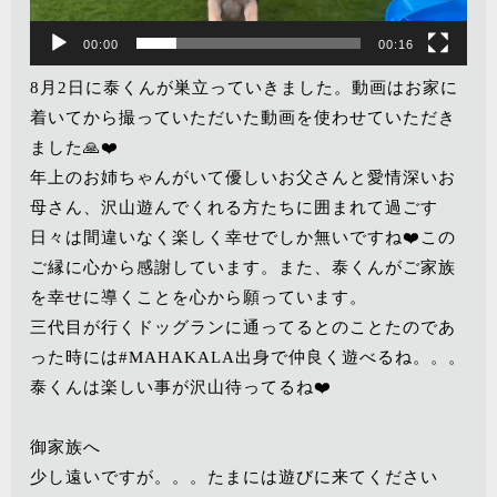
ー
00:00
00:16
8月2日に泰くんが巣立っていきました。動画はお家に
着いてから撮っていただいた動画を使わせていただき
ました🙏❤️
年上のお姉ちゃんがいて優しいお父さんと愛情深いお
母さん、沢山遊んでくれる方たちに囲まれて過ごす
日々は間違いなく楽しく幸せでしか無いですね❤️この
ご縁に心から感謝しています。また、泰くんがご家族
を幸せに導くことを心から願っています。
三代目が行くドッグランに通ってるとのことたのであ
った時には#MAHAKALA出身で仲良く遊べるね。。。
泰くんは楽しい事が沢山待ってるね❤️
御家族へ
少し遠いですが。。。たまには遊びに来てください