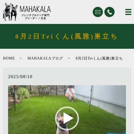
8月2日Teiくん(風雅)巣立ち
HOME
MAHAKALAブログ
8月2日Teiくん(風雅)巣立ち
2025/08/10
動
画
プ
レ
ー
ヤ