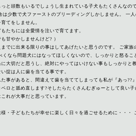
もっと頭数もいるでしょうし生まれている子犬もたくさんなの
舎は少数で犬ファーストのブリーディングしかしません。 一人
子育てをしません。
どもたちには全愛情を注いで育てます。
も甘やかしませんけど? ）
えまでに出来る限りの事はしてあげたいと思うのです。 ご家族
るべくなら問題犬にはなってほしくないので、しっかりと怒るこ
当に大切だと思うし、絶対にやってはいけない事もしっかりと
ない掟は人に歯を当てる事です。
た事があると、間違えて歯を当ててしまっても私が『あっ??
ロペロと舐め直します?そしたらたくさんむぎゅーとして良い子
はこれが大事だと思っています。
族様・子どもたちが幸せに楽しく日々を過ごせるために・・・ 