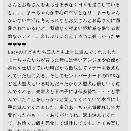
さんとお母さんを困らせる事なく日々を過ごしている
と。。。まーちゃんが中心の生活となり、まーちゃん
がいない生活は考えられなとお父さんとお母さんに溺
愛されているけど、我儘なく程よい距離感を保てる素
敵なレディー。久しぶりに会えて本当に嬉しかった❤️
❤️❤️❤️❤️
Lucyの子どもたち三人とも上手に遊んでくれました。
まーちゃんたちが育った時には怖いアンジュや心優が
群れを仕切っていた時だから徹底してマナーを教えら
れていた組に入る。そしてセントバーナードのREXな
ど超大型犬もいる時期だったから大型犬は優しいく遊
んでくれる。先輩犬と下の子には低姿勢で・・・と学
んでいたことをしっかりと覚えてくれていて本当に上
手に遊んでくれました。多分あーちゃん気疲れして大
変だったかも・・・ありがとうね。沢山遊んでくれ
て。お陰でご飯も完食して爆睡してます。とても楽し