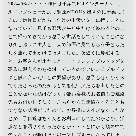
2024/06/23・・・昨日は千葉でFCIインターナショナ
ルドッグショーがあり師匠がDONを出すのに千葉にく
るので最終日だから片付けの手伝いをしに行くことに
なっていて、息子も部活が午前中だけで終わるとのこ
とで帰ってきてから息子が世話をしてくれることにな
り久しぶりに主人と二人で師匠に見てもらう子どもた
ちを連れて出かけて行きました。夜遅くに帰宅する
と、お客さんが来たよと・・・フレンチブルドッグを
家族に迎えるのを検討しているのでフレンチブルドッ
グと触れ合いたいとの要望があり、息子もせっかく来
てくださったのだからと気を使い犬たちを出したとの
こと🥲聴いた私はびっくり😱お客様のお名前もご連絡
先もお伺いしてなく、こちらからご連絡をすることも
できない状態だったので、お客様に失礼がなかったか
とか、子供達はちゃんとお利口にしてたのかとか、洋
服などを汚さなかったかとか・・・とにかく頭の中で
色々なことが駆け巡り😥一気にブルーになってしまい